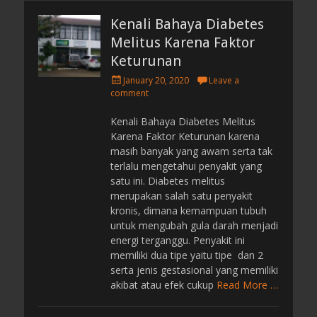
o
Kenali Bahaya Diabetes
n
B
Melitus Karena Faktor
y
Keturunan
a
P
January 20, 2020
Leave a
d
o
comment
m
s
i
t
Kenali Bahaya Diabetes Melitus
n
e
Karena Faktor Keturunan karena
d
masih banyak yang awam serta tak
o
terlalu mengetahui penyakit yang
n
satu ini. Diabetes melitus
merupakan salah satu penyakit
kronis, dimana kemampuan tubuh
untuk mengubah gula darah menjadi
energi terganggu. Penyakit ini
memiliki dua tipe yaitu tipe dan 2
serta jenis gestasional yang memiliki
akibat atau efek cukup
Read More …