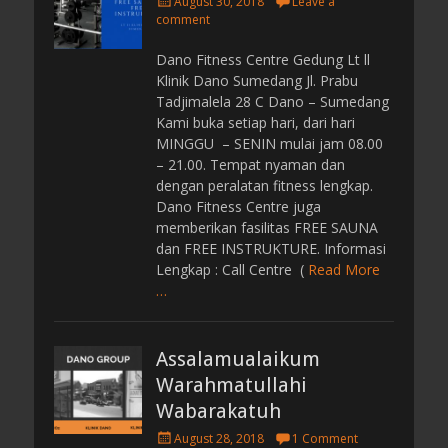
P
August 30, 2018
Leave a
o
comment
s
t
Dano Fitness Centre Gedung Lt ll
e
Klinik Dano Sumedang Jl. Prabu
d
Tadjimalela 28 C Dano – Sumedang
o
Kami buka setiap hari, dari hari
n
MINGGU – SENIN mulai jam 08.00
– 21.00. Tempat nyaman dan
dengan peralatan fitness lengkap.
Dano Fitness Centre juga
memberikan fasilitas FREE SAUNA
dan FREE INSTRUKTURE. Informasi
Lengkap : Call Centre (
Read More
…
Assalamualaikum
Warahmatullahi
Wabarakatuh
P
August 28, 2018
1 Comment