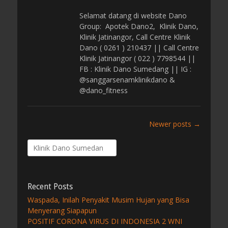
o
s
Selamat datang di website Dano
t
Group: Apotek Dano2, Klinik Dano,
e
Klinik Jatinangor, Call Centre Klinik
d
Dano ( 0261 ) 210437 || Call Centre
o
Klinik Jatinangor ( 022 ) 7798544 ||
n
FB : Klinik Dano Sumedang || IG :
@sanggarsenamklinikdano &
@dano_fitness
Post
Newer posts
→
navigation
Search
for:
Recent Posts
Waspada, Inilah Penyakit Musim Hujan yang Bisa
Menyerang Siapapun
POSITIF CORONA VIRUS DI INDONESIA 2 WNI