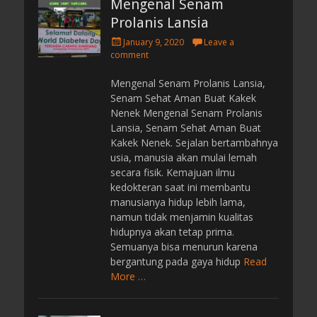
Mengenal Senam
Prolanis Lansia
P
January 9, 2020
Leave a
o
comment
s
t
Mengenal Senam Prolanis Lansia,
e
Senam Sehat Aman Buat Kakek
d
Nenek Mengenal Senam Prolanis
o
Lansia, Senam Sehat Aman Buat
n
Kakek Nenek. Sejalan bertambahnya
usia, manusia akan mulai lemah
secara fisik. Kemajuan ilmu
kedokteran saat ini membantu
manusianya hidup lebih lama,
namun tidak menjamin kualitas
hidupnya akan tetap prima.
Semuanya bisa menurun karena
bergantung pada gaya hidup
Read
More …