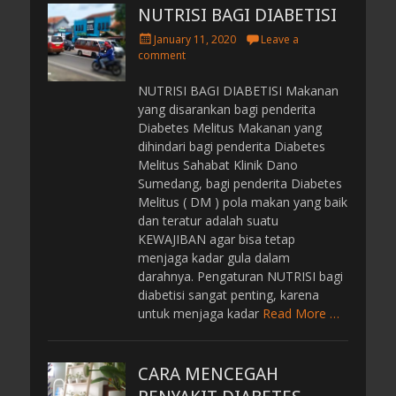
NUTRISI BAGI DIABETISI
P
January 11, 2020
Leave a
o
comment
s
t
NUTRISI BAGI DIABETISI Makanan
e
yang disarankan bagi penderita
d
Diabetes Melitus Makanan yang
o
dihindari bagi penderita Diabetes
n
Melitus Sahabat Klinik Dano
Sumedang, bagi penderita Diabetes
Melitus ( DM ) pola makan yang baik
dan teratur adalah suatu
KEWAJIBAN agar bisa tetap
menjaga kadar gula dalam
darahnya. Pengaturan NUTRISI bagi
diabetisi sangat penting, karena
untuk menjaga kadar
Read More …
CARA MENCEGAH