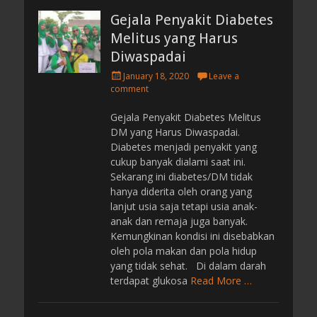
Gejala Penyakit Diabetes
Melitus yang Harus
Diwaspadai
P
January 18, 2020
Leave a
o
comment
s
t
Gejala Penyakit Diabetes Melitus
e
DM yang Harus Diwaspadai.
d
Diabetes menjadi penyakit yang
o
cukup banyak dialami saat ini.
n
Sekarang ini diabetes/DM tidak
hanya diderita oleh orang yang
lanjut usia saja tetapi usia anak-
anak dan remaja juga banyak.
Kemungkinan kondisi ini disebabkan
oleh pola makan dan pola hidup
yang tidak sehat. Di dalam darah
terdapat glukosa
Read More …