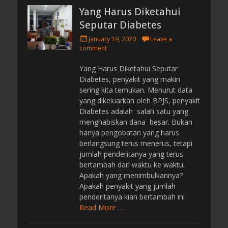
Yang Harus Diketahui
Seputar Diabetes
P
January 19, 2020
Leave a
o
comment
s
t
Yang Harus Diketahui Seputar
e
Diabetes, penyakit yang makin
d
sering kita temukan. Menurut data
o
yang dikeluarkan oleh BPJS, penyakit
n
Diabetes adalah salah satu yang
menghabiskan dana besar. Bukan
hanya pengobatan yang harus
berlangsung terus menerus, tetapi
jumlah penderitanya yang terus
bertambah dari waktu ke waktu.
Apakah yang menimbulkannya?
Apakah penyakit yang jumlah
penderitanya kian bertambah ini
Read More …