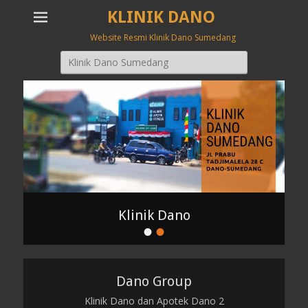
KLINIK DANO
Website Resmi Klinik Dano Sumedang
Search
for:
Klinik Dano
•
•
P
o
s
t
Dano Group
e
Klinik Dano dan Apotek Dano 2
d