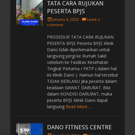
TATA CARA RUJUKAN
PESERTA BPJS
P
January 4, 2020
Leave a
o
comment
s
t
PROSEDUR TATA CARA RUJUKAN
e
PESERTA BPJS Peserta BPJS Klinik
d
Dano tidak diperkenankan untuk
o
langsung pergi ke Rumah Sakit
n
sebelum ke Fasilitas Kesehatan
Tingkat Pertama / FKTP ( dalam hal
ini Klinik Dano ). Namun hal tersebut
TIDAK BERLAKU jika peserta dalam
keadaan GAWAT DARURAT. Bila
dalam KONDISI DARURAT, maka
peserta BPJS Klinik Dano dapat
langsung
Read More …
DANO FITNESS CENTRE