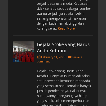
terjadi pada usia muda. Kebiasaan
tidak sehat disebut sebagai sumber
utama terjadinya stroke. Lebih
senang mengonsumsi makanan
dengan kadar lemak tinggi dan
kurang serat.
Read More …
Gejala Stoke yang Harus
Anda Ketahui
P
February 11, 2020
Leave a
o
comment
s
t
Gejala Stoke yang Harus Anda
e
Ketahui. Penyakit ini menjadi salah
d
satu penyebab kematian mendadak
o
yang semakin hari, semakin banyak
n
jumlah penderitanya. Hal ini erat
hubungannya dengan gaya hidup
yang sibuk, tidak memeperhatikan
kesehatan. Otak adalah pengatur