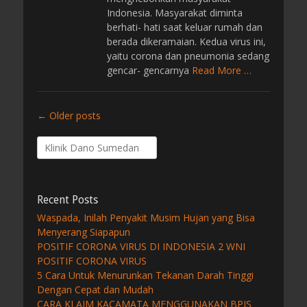
Indonesia. Masyarakat diminta
berhati- hati saat keluar rumah dan
berada dikeramaian. Kedua virus ini,
yaitu corona dan pneumonia sedang
gencar- gencarnya
Read More …
Post
←
Older posts
navigation
Search
for:
Recent Posts
Waspada, Inilah Penyakit Musim Hujan yang Bisa
Menyerang Siapapun
POSITIF CORONA VIRUS DI INDONESIA 2 WNI
POSITIF CORONA VIRUS
5 Cara Untuk Menurunkan Tekanan Darah Tinggi
Dengan Cepat dan Mudah
CARA KLAIM KACAMATA MENGGUNAKAN BPJS