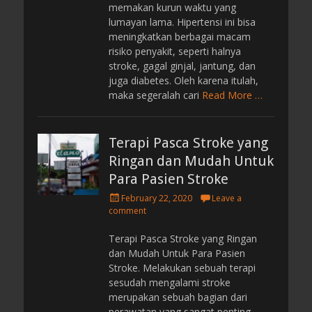
memakan kurun waktu yang
lumayan lama. Hipertensi ini bisa
meningkatkan berbagai macam
risiko penyakit, seperti halnya
stroke, gagal ginjal, jantung, dan
juga diabetes. Oleh karena itulah,
maka segeralah cari
Read More …
Terapi Pasca Stroke yang
Ringan dan Mudah Untuk
Para Pasien Stroke
P
February 22, 2020
Leave a
o
comment
s
t
Terapi Pasca Stroke yang Ringan
e
dan Mudah Untuk Para Pasien
d
Stroke. Melakukan sebuah terapi
o
sesudah mengalami stroke
n
merupakan sebuah bagian dari
perawatan yang sangat penting