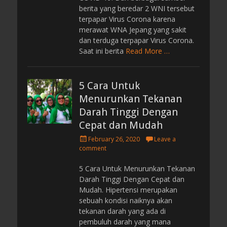
berita yang beredar 2 WNI tersebut
terpapar Virus Corona karena
merawat WNA Jepang yang sakit
dan terduga terpapar Virus Corona.
Saat ini berita
Read More …
5 Cara Untuk
Menurunkan Tekanan
Darah Tinggi Dengan
Cepat dan Mudah
P
February 26, 2020
Leave a
o
comment
s
t
5 Cara Untuk Menurunkan Tekanan
e
Darah Tinggi Dengan Cepat dan
d
Mudah. Hipertensi merupakan
o
sebuah kondisi naiknya akan
n
tekanan darah yang ada di
pembuluh darah yang mana