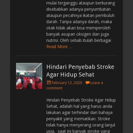
mulai terganggu ataupun berkurang
disebabkan adanya penyumbatan
ataupun pecahnya ikatan pembuluh
darah. Tanpa adanya darah, maka
otak tidak akan bisa memperoleh
banyak asupan oksigen dan juga
nutrisi. Oleh sebab itulah berbagai
Read More …
Hindari Penyebab Stroke
Agar Hidup Sehat
P
February 12, 2020
Leave a
o
comment
s
t
Hindari Penyebab Stroke Agar Hidup
e
Sehat, adalah hal yang harus anda
d
lakukan agar terhindar dari bahaya
o
penyakit yang mematikan. Stroke
n
tidak hanya menyerang orang lanjut
usia, saat ini banyak stroke yang