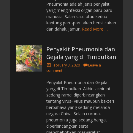
Pneumonia adalah jenis penyakit
yang menginfeksi organ paru-paru
manusia. Salah satu atau kedua
kantung paru-paru akan berisi cairan
dan dahak. Jamur,
Read More …
Penyakit Pneumonia dan
Gejala yang di Timbulkan
P
February 3, 2020
Leave a
o
comment
s
t
Penyakit Pneumonia dan Gejala
e
yang di Timbulkan. Akhir- akhir ini
d
sedang ramai diperbincangkan
o
tentang virus- virus maupun bakteri
n
berbahaya yang sedang melanda
negara China. Selain corona,
pneumonia juga sedang hangat
diperbincangkan serta
menghebohkan masyarakat