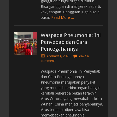
gangguan fungsi organ di tubuh.
Bisa gangguan di alat gerak seperti,
kaki, tangan. Gangguan juga bisa di
pusat
Read More …
Waspada Pneumonia: Ini
Penyebab dan Cara
Pencegahannya
P
February 4, 2020
Leave a
o
comment
s
t
Waspada Pneumonia: Ini Penyebab
e
dan Cara Pencegahannya.
d
Pneumonia merupakan penyakit
o
yang menjadi perbincangan hangat
n
kembali beberapa pekan terakhir.
Virus Corona yang mewabah di kota
Wuhan, China menjadi penyebabnya.
Virus tersebut dipercaya bisa
menyebabkan pneumonia.