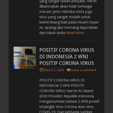
yang sangat rawan penyakit. Hal ini
dikarenakan akan hadir berbagai
macam jenis mikroba serta juga
virus yang sangat mudah untuk
berkembang biak pada musim hujan
ini. Apalagi jika memang daya tahan
dari tubuh Anda
Read More …
POSITIF CORONA VIRUS
DI INDONESIA 2 WNI
POSITIF CORONA VIRUS
P
March 2, 2020
Leave a comment
o
s
POSITIF CORONA VIRUS DI
t
INDONESIA 2 WNI POSITIF
e
CORONA VIRUS Hari ini 02 Maret
d
2020 Presiden Republik Indonesia
o
mengumumkan bahwa 2 WNI positif
n
terjangkit Virus Corona atau virus
COVID-19. Dari berbagai sumber