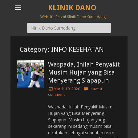
KLINIK DANO
Website Resmi Klinik Dano Sumedang
Search
for:
Category: INFO KESEHATAN
Waspada, Inilah Penyakit
Musim Hujan yang Bisa
Menyerang Siapapun
P
March 10, 2020
Leave a
o
comment
s
t
Waspada, Inilah Penyakit Musim
e
Hujan yang Bisa Menyerang
d
Siapapun. Musim hujan yang
o
sekarang ini sedang musim bisa
n
dikatakan sebagai sebuah musim