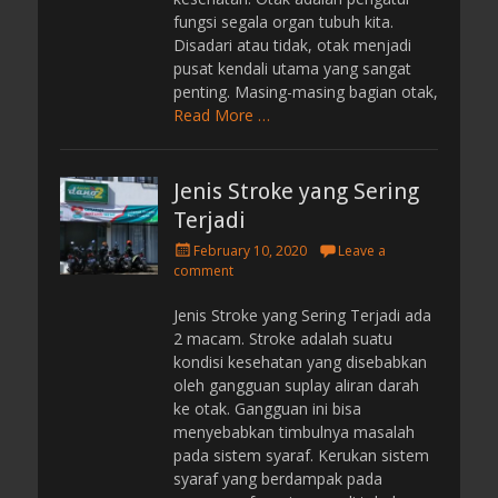
fungsi segala organ tubuh kita.
Disadari atau tidak, otak menjadi
pusat kendali utama yang sangat
penting. Masing-masing bagian otak,
Read More …
Jenis Stroke yang Sering
Terjadi
P
February 10, 2020
Leave a
o
comment
s
t
Jenis Stroke yang Sering Terjadi ada
e
2 macam. Stroke adalah suatu
d
kondisi kesehatan yang disebabkan
o
oleh gangguan suplay aliran darah
n
ke otak. Gangguan ini bisa
menyebabkan timbulnya masalah
pada sistem syaraf. Kerukan sistem
syaraf yang berdampak pada