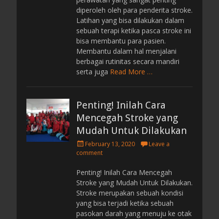
diperoleh oleh para penderita stroke.
Latihan yang bisa dilakukan dalam
sebuah terapi ketika pasca stroke ini
bisa membantu para pasien.
Membantu dalam hal menjalani
berbagai rutinitas secara mandiri
serta juga
Read More …
Penting! Inilah Cara
Mencegah Stroke yang
Mudah Untuk Dilakukan
P
February 13, 2020
Leave a
o
comment
s
t
Penting! Inilah Cara Mencegah
e
Stroke yang Mudah Untuk Dilakukan.
d
Stroke merupakan sebuah kondisi
o
yang bisa terjadi ketika sebuah
n
pasokan darah yang menuju ke otak