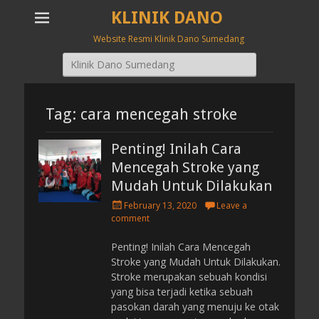
KLINIK DANO
Website Resmi Klinik Dano Sumedang
Search
for:
Tag: cara mencegah stroke
Penting! Inilah Cara
Mencegah Stroke yang
Mudah Untuk Dilakukan
P
February 13, 2020
Leave a
o
comment
s
t
Penting! Inilah Cara Mencegah
e
Stroke yang Mudah Untuk Dilakukan.
d
Stroke merupakan sebuah kondisi
o
yang bisa terjadi ketika sebuah
n
pasokan darah yang menuju ke otak