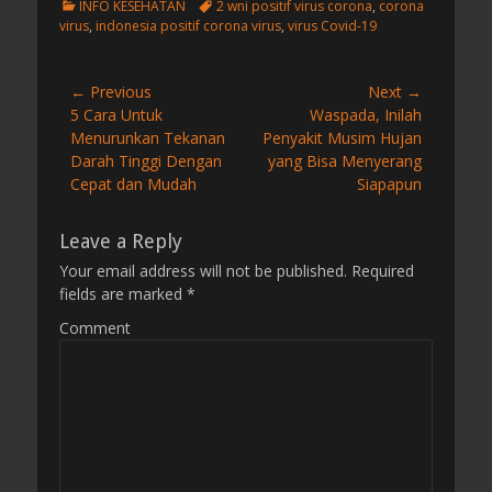
C
T
INFO KESEHATAN
2 wni positif virus corona
,
corona
a
a
virus
,
indonesia positif corona virus
,
virus Covid-19
t
g
e
s
g
Post
← Previous
Next →
o
Previous
5 Cara Untuk
Next
Waspada, Inilah
navigation
r
post:
Menurunkan Tekanan
post:
Penyakit Musim Hujan
i
Darah Tinggi Dengan
yang Bisa Menyerang
e
s
Cepat dan Mudah
Siapapun
Leave a Reply
Your email address will not be published.
Required
fields are marked
*
Comment