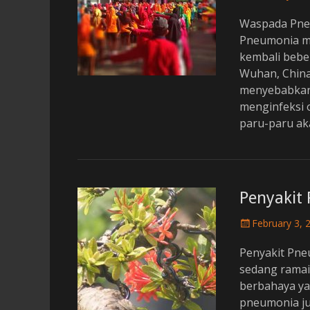
o
Waspada Pneu
s
t
Pneumonia me
e
kembali bebe
d
Wuhan, China
o
menyebabkan 
n
menginfeksi 
paru-paru aka
Penyakit
P
February 3, 
o
Penyakit Pneu
s
t
sedang ramai
e
berbahaya ya
d
pneumonia j