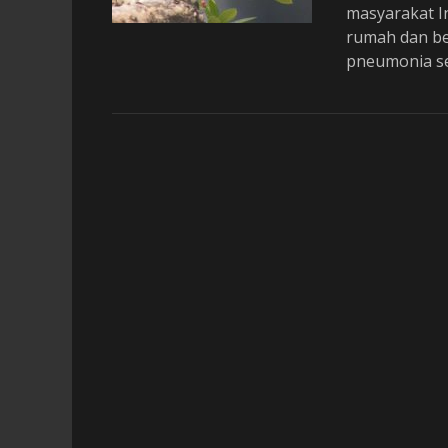
o
masyarakat In
n
rumah dan ber
pneumonia s