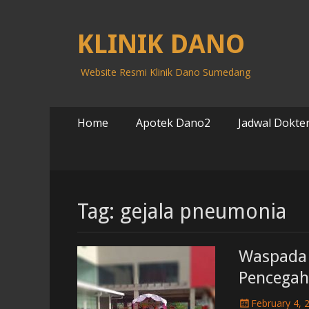
KLINIK DANO
Website Resmi Klinik Dano Sumedang
Primary
Skip
Home
Apotek Dano2
Jadwal Dokter
to
Menu
content
Tag: gejala pneumonia
Waspada 
Pencega
P
February 4, 