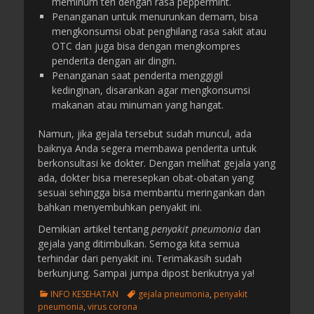
meminum teh dengan rasa peppermint.
Penanganan untuk menurunkan demam, bisa
mengkonsumsi obat penghilang rasa sakit atau
OTC dan juga bisa dengan mengkompres
penderita dengan air dingin.
Penanganan saat penderita menggigil
kedinginan, disarankan agar mengkonsumsi
makanan atau minuman yang hangat.
Namun, jika gejala tersebut sudah muncul, ada
baiknya Anda segera membawa penderita untuk
berkonsultasi ke dokter. Dengan melihat gejala yang
ada, dokter bisa meresepkan obat-obatan yang
sesuai sehingga bisa membantu meringankan dan
bahkan menyembuhkan penyakit ini.
Demikian artikel tentang
penyakit pneumonia
dan
gejala yang ditimbulkan. Semoga kita semua
terhindar dari penyakit ini. Terimakasih sudah
berkunjung. Sampai jumpa dipost berikutnya ya!
C
T
INFO KESEHATAN
gejala pneumonia
,
penyakit
a
a
pneumonia
,
virus corona