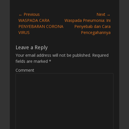
t
g
e
s
g
Post
← Previous
Next →
o
Previous
WASPADA CARA
Next
Waspada Pneumonia: Ini
navigation
r
post:
PENYEBARAN CORONA
post:
Penyebab dan Cara
i
VIRUS
Pencegahannya
e
s
Leave a Reply
Your email address will not be published.
Required
fields are marked
*
Comment