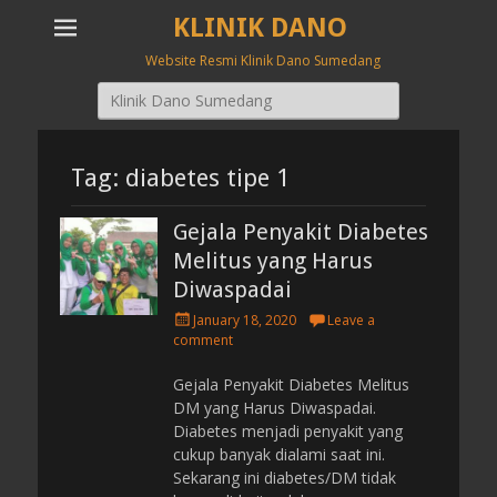
KLINIK DANO
Website Resmi Klinik Dano Sumedang
Search
for:
Tag: diabetes tipe 1
Gejala Penyakit Diabetes
Melitus yang Harus
Diwaspadai
P
January 18, 2020
Leave a
o
comment
s
t
Gejala Penyakit Diabetes Melitus
e
DM yang Harus Diwaspadai.
d
Diabetes menjadi penyakit yang
o
cukup banyak dialami saat ini.
n
Sekarang ini diabetes/DM tidak