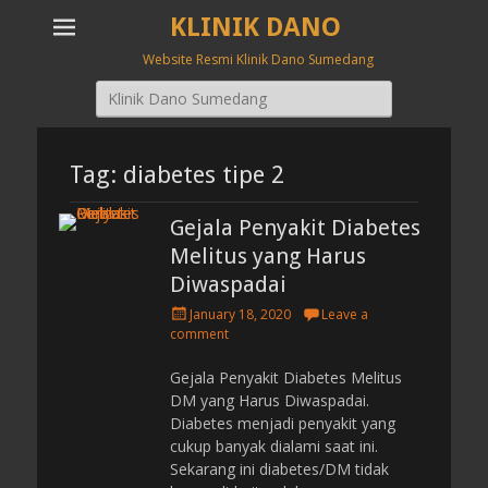
KLINIK DANO
Website Resmi Klinik Dano Sumedang
Search
for:
Tag: diabetes tipe 2
Gejala Penyakit Diabetes
Melitus yang Harus
Diwaspadai
P
January 18, 2020
Leave a
o
comment
s
t
Gejala Penyakit Diabetes Melitus
e
DM yang Harus Diwaspadai.
d
Diabetes menjadi penyakit yang
o
cukup banyak dialami saat ini.
n
Sekarang ini diabetes/DM tidak