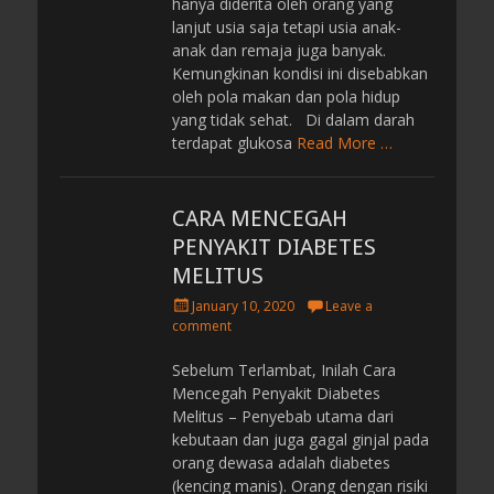
hanya diderita oleh orang yang
lanjut usia saja tetapi usia anak-
anak dan remaja juga banyak.
Kemungkinan kondisi ini disebabkan
oleh pola makan dan pola hidup
yang tidak sehat. Di dalam darah
terdapat glukosa
Read More …
CARA MENCEGAH
PENYAKIT DIABETES
MELITUS
P
January 10, 2020
Leave a
o
comment
s
t
Sebelum Terlambat, Inilah Cara
e
Mencegah Penyakit Diabetes
d
Melitus – Penyebab utama dari
o
kebutaan dan juga gagal ginjal pada
n
orang dewasa adalah diabetes
(kencing manis). Orang dengan risiki