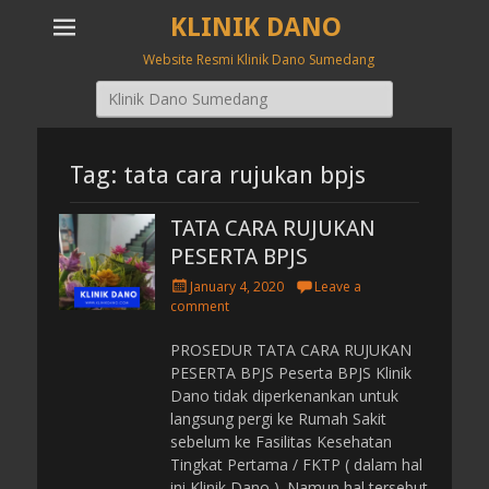
KLINIK DANO
Website Resmi Klinik Dano Sumedang
Search
for:
Tag: tata cara rujukan bpjs
TATA CARA RUJUKAN
PESERTA BPJS
P
January 4, 2020
Leave a
o
comment
s
t
PROSEDUR TATA CARA RUJUKAN
e
PESERTA BPJS Peserta BPJS Klinik
d
Dano tidak diperkenankan untuk
o
langsung pergi ke Rumah Sakit
n
sebelum ke Fasilitas Kesehatan
Tingkat Pertama / FKTP ( dalam hal
ini Klinik Dano ). Namun hal tersebut