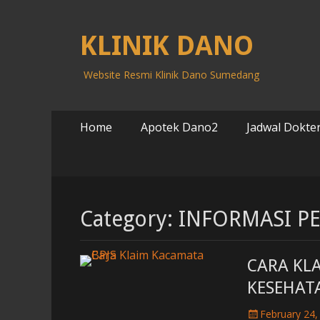
KLINIK DANO
Website Resmi Klinik Dano Sumedang
Primary
Skip
Home
Apotek Dano2
Jadwal Dokter
to
Menu
content
Category: INFORMASI P
CARA KL
KESEHAT
P
February 24,