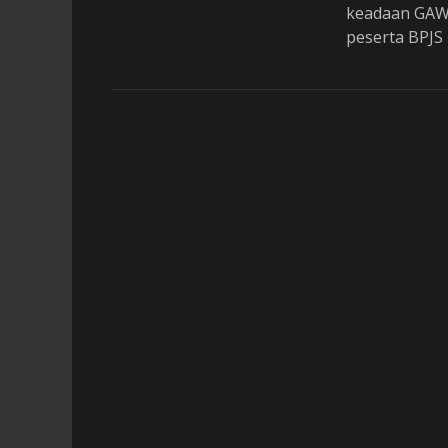
o
keadaan GAW
n
peserta BPJS