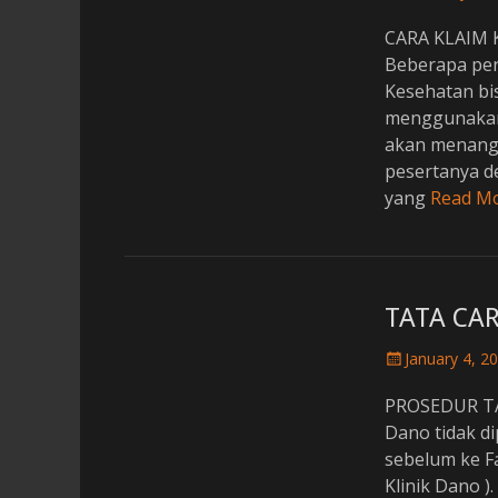
o
CARA KLAIM
s
t
Beberapa per
e
Kesehatan bis
d
menggunakan 
o
akan menangg
n
pesertanya de
yang
Read M
TATA CAR
P
January 4, 2
o
PROSEDUR TA
s
t
Dano tidak d
e
sebelum ke Fa
d
Klinik Dano 