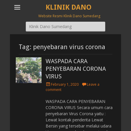
KLINIK DANO
Website Resmi Klinik Dano Sumedang
Search
for:
Tag: penyebaran virus corona
WASPADA CARA
PENYEBARAN CORONA
VIRUS
P
February 1, 2020
Leave a
o
comment
s
t
WASPADA CARA PENYEBARAN
e
CORONA VIRUS Secara umum cara
d
penyebaran Virus Corona yaitu :
o
Lewat kontak penderita Lewat
n
Bersin yang tersebar melalui udara