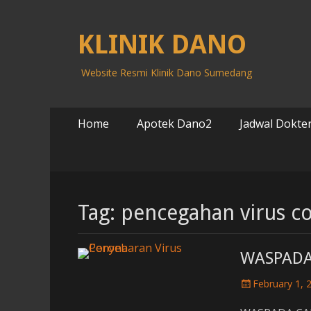
KLINIK DANO
Website Resmi Klinik Dano Sumedang
Primary
Skip
Home
Apotek Dano2
Jadwal Dokter
to
Menu
content
Tag: pencegahan virus c
WASPADA
P
February 1, 
o