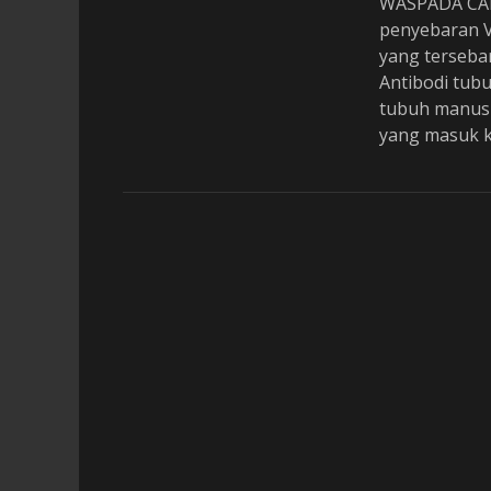
WASPADA CAR
s
t
penyebaran V
e
yang terseba
d
Antibodi tub
o
tubuh manusi
n
yang masuk ke