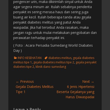
pengencer urin, maka dikirimlah sinyal untuk Anda
agar segera minum air. Itulah sebabnya penderita
penyakit ini sering merasa haus dan sering juga
buang air kecil. Itulah beberapa tanda atau gejala
penyakit diabetes melitus yang patut Anda
waspadai. Jika hal tersebut Anda rasakan, maka
jangan ragu untuk mulai melakukan pengobatan dan
perawatan terhadap penyakit ini.
( Foto : Acara Persadia Sumedang World Diabates
Day )
C
T
INFO KESEHATAN
diabetes melitus
,
gejala diabetes
a
a
melitus tipe 1
,
gejala diabetes melitus tipe 2
,
gejala penyakit
t
g
diabetes tipe 2
,
klinik dano sumedang
e
s
g
o
Post
← Previous
Next →
r
Previous
Gejala Diabetes Melitus
Next
6 Jenis Hipertensi
navigation
i
post:
Tipe 1
post:
Beserta Gejalanya yang
e
Harus Diwaspadai
s
Leave a Reply