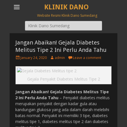
KLINIK DANO
Website Resmi Klinik Dano Sumedang
Search
for:
Jangan Abaikan! Gejala Diabetes
Melitus Tipe 2 Ini Perlu Anda Tahu
P
A
January 24, 2020
admin
Leave a comment
o
u
s
t
t
h
e
o
Gejala Penyakit Diabetes Melitus Tipe 2
d
r
o
Jangan Abaikan! Gejala Diabetes Melitus Tipe
n
2 Ini Perlu Anda Tahu
– Penyakit diabetes melitus
merupakan penyakit dengan kadar gula atau
kandungan glukosa yang ada dalam darah melebihi
batas normal. Penyakit ini memiliki 3 tipe, diabetes
melitus tipe 1, diabetes melitus tipe 2 dan diabetes