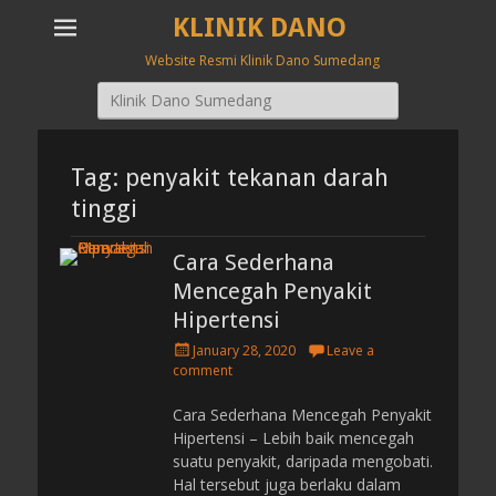
KLINIK DANO
Website Resmi Klinik Dano Sumedang
Search
for:
Tag: penyakit tekanan darah
tinggi
Cara Sederhana
Mencegah Penyakit
Hipertensi
P
January 28, 2020
Leave a
o
comment
s
t
Cara Sederhana Mencegah Penyakit
e
Hipertensi – Lebih baik mencegah
d
suatu penyakit, daripada mengobati.
o
Hal tersebut juga berlaku dalam
n