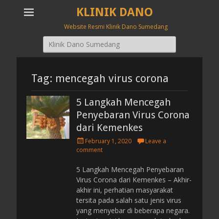
KLINIK DANO
Website Resmi Klinik Dano Sumedang
Search
for:
Tag: mencegah virus corona
5 Langkah Mencegah
Penyebaran Virus Corona
dari Kemenkes
P
February 1, 2020
Leave a
o
comment
s
t
5 Langkah Mencegah Penyebaran
e
Virus Corona dari Kemenkes – Akhir-
d
akhir ini, perhatian masyarakat
o
tersita pada salah satu jenis virus
n
yang menyebar di beberapa negara.