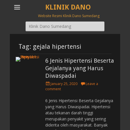
KLINIK DANO
Website Resmi Klinik Dano Sumedang
Search
for:
Tag: gejala hipertensi
6 Jenis Hipertensi Beserta
Gejalanya yang Harus
Diwaspadai
P
January 25, 2020
Leave a
o
comment
s
t
6 Jenis Hipertensi Beserta Gejalanya
e
yang Harus Diwaspadai. Hipertensi
d
atau tekanan darah tinggi
o
merupakan penyakit yang sering
n
diderita oleh masyarakat. Banyak