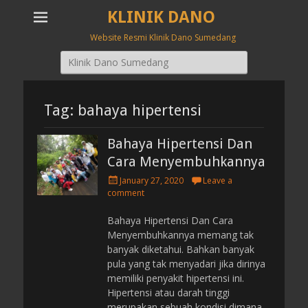
KLINIK DANO
Website Resmi Klinik Dano Sumedang
Search
for:
Tag: bahaya hipertensi
Bahaya Hipertensi Dan
Cara Menyembuhkannya
P
January 27, 2020
Leave a
o
comment
s
t
Bahaya Hipertensi Dan Cara
e
Menyembuhkannya memang tak
d
banyak diketahui. Bahkan banyak
o
pula yang tak menyadari jika dirinya
n
memiliki penyakit hipertensi ini.
Hipertensi atau darah tinggi
merupakan sebuah kondisi dimana